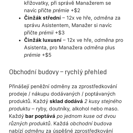
křižovatky, při správě Manažerem se
navíc přičte
prémie
+$2
Činžák střední
– 12x ve hře,
odměna
za
správu Asistentem, Manažer si navíc
přičte
prémii
+$3
Činžák luxusní
– 12x ve hře,
odměna
pro
Asistenta, pro Manažera
odměna
plus
prémie
+$5
Obchodní budovy – rychlý přehled
Přinášejí peněžní odměny za zprostředkování
prodeje / nákupu dodávaných / poptávaných
produktů. Každý
sklad dodává
2 kusy stejného
produktu
– ryby, doutníky, alkohol nebo maso.
Každý
bar poptává
po jednom kuse od dvou
různých produktů
. Každá
obchodní budova
nabízí
odměnu
za úspěšné zprostředkování