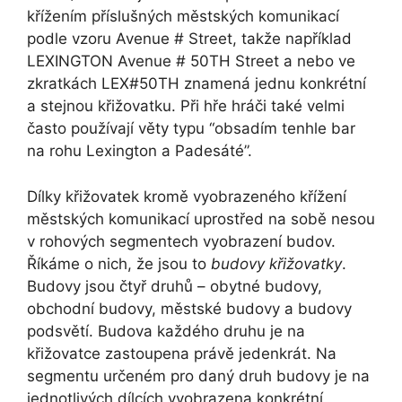
křížením příslušných městských komunikací
podle vzoru Avenue # Street, takže například
LEXINGTON Avenue # 50TH Street a nebo ve
zkratkách LEX#50TH znamená jednu konkrétní
a stejnou křižovatku. Při hře hráči také velmi
často používají věty typu “obsadím tenhle bar
na rohu Lexington a Padesáté”.
Dílky křižovatek kromě vyobrazeného křížení
městských komunikací uprostřed na sobě nesou
v rohových segmentech vyobrazení budov.
Říkáme o nich, že jsou to
budovy křižovatky
.
Budovy jsou čtyř druhů – obytné budovy,
obchodní budovy, městské budovy a budovy
podsvětí. Budova každého druhu je na
křižovatce zastoupena právě jedenkrát. Na
segmentu určeném pro daný druh budovy je na
jednotlivých dílcích vyobrazena konkrétní