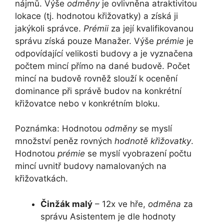
nájmů. Výše
odměny
je ovlivněna atraktivitou
lokace (tj. hodnotou křižovatky) a získá ji
jakýkoli správce.
Prémii
za její kvalifikovanou
správu získá pouze Manažer. Výše
prémie
je
odpovídající velikosti budovy a je vyznačena
počtem mincí přímo na dané budově. Počet
mincí na budově rovněž slouží k ocenění
dominance při správě budov na konkrétní
křižovatce nebo v konkrétním bloku.
Poznámka: Hodnotou
odměny
se myslí
množství peněz rovných
hodnotě křižovatky
.
Hodnotou
prémie
se myslí vyobrazení počtu
mincí uvnitř budovy namalovaných na
křižovatkách.
Činžák malý
– 12x ve hře,
odměna
za
správu Asistentem je dle hodnoty