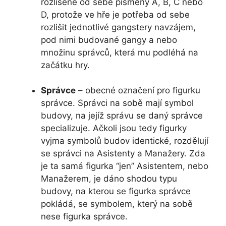
rozlišené od sebe písmeny A, B, C nebo
D, protože ve hře je potřeba od sebe
rozlišit jednotlivé gangstery navzájem,
pod nimi budované gangy a nebo
množinu správců, která mu podléhá na
začátku hry.
Správce
– obecné označení pro figurku
správce. Správci na sobě mají symbol
budovy, na jejíž správu se daný správce
specializuje. Ačkoli jsou tedy figurky
vyjma symbolů budov identické, rozdělují
se správci na Asistenty a Manažery. Zda
je ta samá figurka “jen” Asistentem, nebo
Manažerem, je dáno shodou typu
budovy, na kterou se figurka správce
pokládá, se symbolem, který na sobě
nese figurka správce.