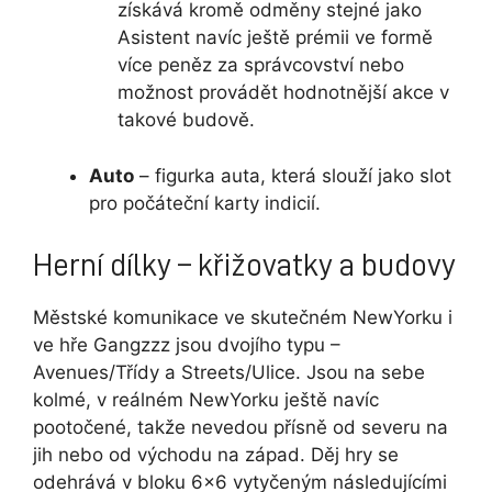
získává kromě odměny stejné jako
Asistent navíc ještě prémii ve formě
více peněz za správcovství nebo
možnost provádět hodnotnější akce v
takové budově.
Auto
– figurka auta, která slouží jako slot
pro počáteční karty indicií.
Herní dílky – křižovatky a budovy
Městské komunikace ve skutečném NewYorku i
ve hře Gangzzz jsou dvojího typu –
Avenues/Třídy a Streets/Ulice. Jsou na sebe
kolmé, v reálném NewYorku ještě navíc
pootočené, takže nevedou přísně od severu na
jih nebo od východu na západ. Děj hry se
odehrává v bloku 6×6 vytyčeným následujícími