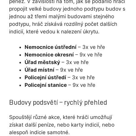
peněz. V závislosti na tom, jak se podařilo hráči
propojit velké budovy jednoho podtypu budov s
jednou až třemi malými budovami stejného
podtypu, hráč získává rozdílný počet dalších
indicií, které vedou k nalezení úkrytu.
Nemocnice ústřední
– 3x ve hře
Nemocnice okresní
– 9x ve hře
Úřad městský
– 3x ve hře
Úřad místní
– 9x ve hře
Policejní ústředí
– 3x ve hře
Policejní stanice
– 9x ve hře
Budovy podsvětí – rychlý přehled
Spouštějí různé akce, které hráči umožňují
získat další peníze, nebo karty indicií, nebo
alespoň indicie samotné.