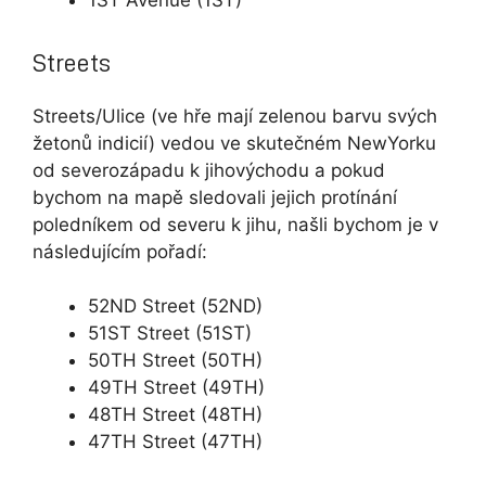
1ST Avenue (1ST)
Streets
Streets/Ulice (ve hře mají zelenou barvu svých
žetonů indicií) vedou ve skutečném NewYorku
od severozápadu k jihovýchodu a pokud
bychom na mapě sledovali jejich protínání
poledníkem od severu k jihu, našli bychom je v
následujícím pořadí:
52ND Street (52ND)
51ST Street (51ST)
50TH Street (50TH)
49TH Street (49TH)
48TH Street (48TH)
47TH Street (47TH)