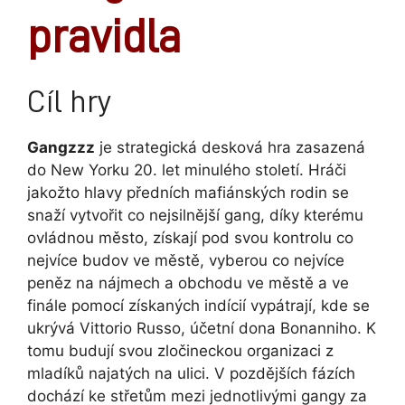
pravidla
Cíl hry
Gangzzz
je strategická desková hra zasazená
do New Yorku 20. let minulého století. Hráči
jakožto hlavy předních mafiánských rodin se
snaží vytvořit co nejsilnější gang, díky kterému
ovládnou město, získají pod svou kontrolu co
nejvíce budov ve městě, vyberou co nejvíce
peněz na nájmech a obchodu ve městě a ve
finále pomocí získaných indícií vypátrají, kde se
ukrývá Vittorio Russo, účetní dona Bonanniho. K
tomu budují svou zločineckou organizaci z
mladíků najatých na ulici. V pozdějších fázích
dochází ke střetům mezi jednotlivými gangy za