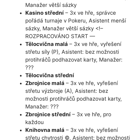
Manažer větší sázky
Kasino střední
– 3x ve hře, správce
pořádá turnaje v Pokeru, Asistent menší
sázky, Manažer větší sázky <!–
ROZPRACOVÁNO START —
Tělocvična malá
– 3x ve hře, vyřešení
střetu síly (P), Asistent: bez možnosti
protihráčů podhazovat karty, Manažer:
???
Tělocvična střední
Zbrojnice malá
– 3x ve hře, vyřešení
střetu výzbroje (A), Asistent: bez
možnosti protihráčů podhazovat karty,
Manažer: ???
Zbrojnice střední
– 3x ve hře, pro
každou
Knihovna malá
– 3x ve hře, vyřešení
střetu chytrosti ©, Asistent: bez možnosti