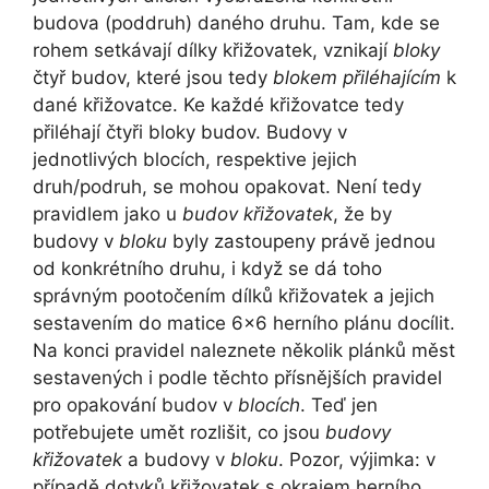
budova (poddruh) daného druhu. Tam, kde se
rohem setkávají dílky křižovatek, vznikají
bloky
čtyř budov, které jsou tedy
blokem přiléhajícím
k
dané křižovatce. Ke každé křižovatce tedy
přiléhají čtyři bloky budov. Budovy v
jednotlivých blocích, respektive jejich
druh/podruh, se mohou opakovat. Není tedy
pravidlem jako u
budov křižovatek
, že by
budovy v
bloku
byly zastoupeny právě jednou
od konkrétního druhu, i když se dá toho
správným pootočením dílků křižovatek a jejich
sestavením do matice 6×6 herního plánu docílit.
Na konci pravidel naleznete několik plánků měst
sestavených i podle těchto přísnějších pravidel
pro opakování budov v
blocích
. Teď jen
potřebujete umět rozlišit, co jsou
budovy
křižovatek
a budovy v
bloku
. Pozor, výjimka: v
případě dotyků křižovatek s okrajem herního