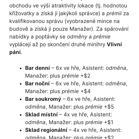
obchodu ve výši atraktivity lokace (tj. hodnotou
křižovatky a získá ji jakýkoli správce) a
prémii
za
kvalifikovanou správu (vyobrazené mince na
budově a získá ji pouze Manažer). Za spárování
nabídky a poptávky se
odměny
a
prémie
vyplácejí až po skončení druhé minihry
Vlivní
páni
.
Bar denní
– 6x ve hře, Asistent:
odměna
,
Manažer: plus
prémie
+$2
Bar noční
– 6x ve hře, Asistent:
odměna
,
Manažer: plus
prémie
+$4
Bar soukromý
– 6x ve hře, Asistent:
odměna
, Manažer: plus
prémie
+$5
Sklad místní
– 4x ve hře, Asistent:
odměna
, Manažer: plus
prémie
+$1
Sklad regionální
– 4x ve hře, Asistent:
odměna
, Manažer: plus
prémie
+$2