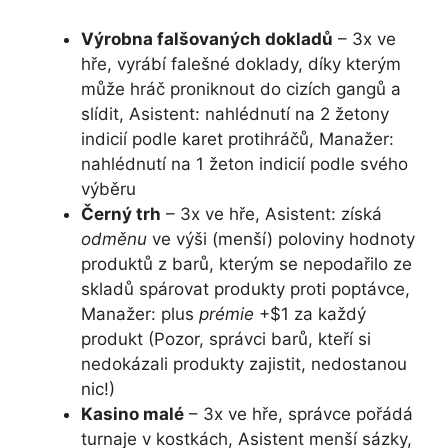
Výrobna falšovaných dokladů
– 3x ve
hře, vyrábí falešné doklady, díky kterým
může hráč proniknout do cizích gangů a
slídit, Asistent: nahlédnutí na 2 žetony
indicií podle karet protihráčů, Manažer:
nahlédnutí na 1 žeton indicií podle svého
výběru
Černý trh
– 3x ve hře, Asistent: získá
odměnu
ve výši (menší) poloviny hodnoty
produktů z barů, kterým se nepodařilo ze
skladů spárovat produkty proti poptávce,
Manažer: plus
prémie
+$1 za každý
produkt (Pozor, správci barů, kteří si
nedokázali produkty zajistit, nedostanou
nic!)
Kasino malé
– 3x ve hře, správce pořádá
turnaje v kostkách, Asistent menší sázky,