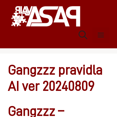
Přeskočit
na
obsah
Men
Gangzzz pravidla
AI ver 20240809
Gangzzz –