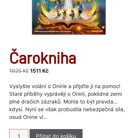
Čarokniha
Původní
Aktuální
1925
Kč
1511
Kč
cena
cena
byla:
je:
Vyslyšte volání o Onirie a přijďte jí na pomoc!
1925 Kč.
1511 Kč.
Staré příběhy vyprávějí o Onirii, poklidné zemi
plné dračích zázraků. Mohla to být pravda…
kdysi. Nyní se však probudila nebezpečná síla,
osud Onirie vi…
Čarokniha
Přidat do košíku