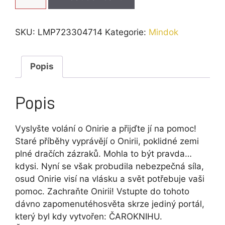
množství
SKU:
LMP723304714
Kategorie:
Mindok
Popis
Popis
Vyslyšte volání o Onirie a přijďte jí na pomoc!
Staré příběhy vyprávějí o Onirii, poklidné zemi
plné dračích zázraků. Mohla to být pravda…
kdysi. Nyní se však probudila nebezpečná síla,
osud Onirie visí na vlásku a svět potřebuje vaši
pomoc. Zachraňte Onirii! Vstupte do tohoto
dávno zapomenutéhosvěta skrze jediný portál,
který byl kdy vytvořen: ČAROKNIHU.