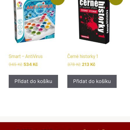
Smart – AntiVirus
Černé historky 1
Původní
Aktuální
Původní
Aktuální
945
Kč
534
Kč
378
Kč
213
Kč
cena
cena
cena
cena
byla:
je:
byla:
je:
Přidat do košíku
Přidat do košíku
945 Kč.
534 Kč.
378 Kč.
213 Kč.