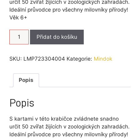
311 Kč.
175 Kč.
určit 50 zvířat žijících v zoologických zahradách.
Ideální průvodce pro všechny milovníky přírody!
Věk 6+
Expedice
Přidat do košíku
příroda:
50
druhů
SKU:
LMP723304004
Kategorie:
Mindok
zvířat
ze
ZOO
Popis
množství
Popis
S kartami v této krabičce zvládnete snadno
určit 50 zvířat žijících v zoologických zahradách.
Ideální průvodce pro všechny milovníky přírody!