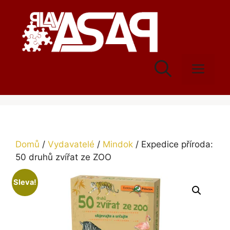
Přeskočit
na
obsah
Men
Domů
/
Vydavatelé
/
Mindok
/ Expedice příroda:
50 druhů zvířat ze ZOO
Sleva!