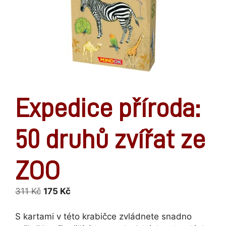
Expedice příroda:
50 druhů zvířat ze
ZOO
Původní
Aktuální
311
Kč
175
Kč
cena
cena
byla:
je:
S kartami v této krabičce zvládnete snadno