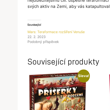
nejdůležitějšímu cíli: úspěšné teraformaci
svých aktiv na Zemi, aby vás katapultova
Související
Mars: Teraformace rozšíření Venuše
22. 2. 2023
Podobný příspěvek
Související produkty
Sleva!