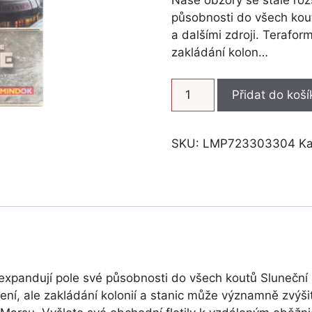
507 Kč.
398 Kč.
působnosti do všech kou
a dalšími zdroji. Terafor
zakládání kolon…
Mars:
Přidat do koší
Teraformace
-
Kolonie
SKU:
LMP723303304
Ka
množství
e expandují pole své působnosti do všech koutů Sluneční
ení, ale zakládání kolonií a stanic může významně zvýši