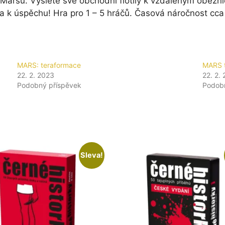
 Marsu. Vyšlete své obchodní flotily k vzdáleným oběžnic
la k úspěchu! Hra pro 1 – 5 hráčů. Časová náročnost cca
MARS: teraformace
MARS t
22. 2. 2023
22. 2.
Podobný příspěvek
Podob
Sleva!