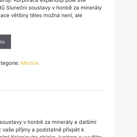
tů Sluneční soustavy v honbě za minerály
mace většiny těles možná není, ale
ku
tegorie:
Mindok
 soustavy v honbě za minerály a dalšími
t vaše příjmy a podstatně přispět k