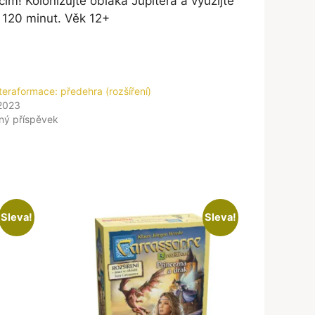
ím! Kolonizujte oblaka Jupitera a využijte
 120 minut. Věk 12+
eraformace: předehra (rozšíření)
 2023
ný příspěvek
Sleva!
Sleva!