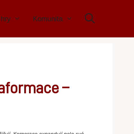
 hry
Komunita
raformace –
iřují. Korporace expandují pole své