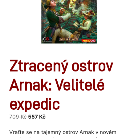
Ztracený ostrov
Arnak: Velitelé
expedic
Původní
Aktuální
709
Kč
557
Kč
cena
cena
byla:
je:
Vraťte se na tajemný ostrov Arnak v novém