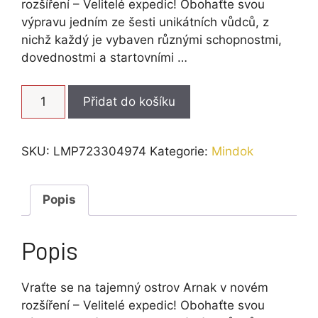
709 Kč.
557 Kč.
rozšíření – Velitelé expedic! Obohaťte svou
výpravu jedním ze šesti unikátních vůdců, z
nichž každý je vybaven různými schopnostmi,
dovednostmi a startovními …
Ztracený
Přidat do košíku
ostrov
Arnak:
Velitelé
SKU:
LMP723304974
Kategorie:
Mindok
expedic
množství
Popis
Popis
Vraťte se na tajemný ostrov Arnak v novém
rozšíření – Velitelé expedic! Obohaťte svou