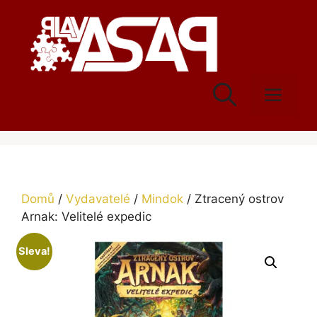
Přeskočit
na
obsah
Men
Domů
/
Vydavatelé
/
Mindok
/ Ztracený ostrov
Arnak: Velitelé expedic
Sleva!