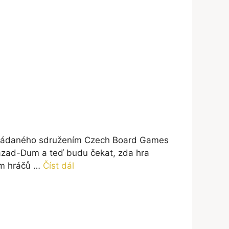
r pořádaného sdružením Czech Board Games
hazad-Dum a teď budu čekat, zda hra
ám hráčů …
Číst dál