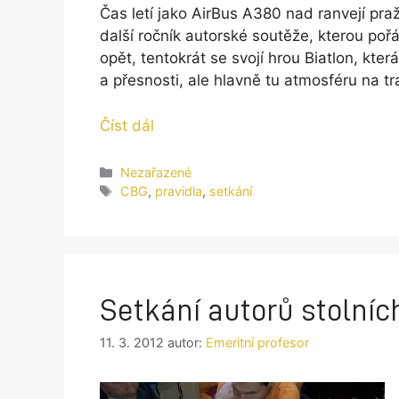
Čas letí jako AirBus A380 nad ranvejí praž
další ročník autorské soutěže, kterou p
opět, tentokrát se svojí hrou Biatlon, kter
a přesnosti, ale hlavně tu atmosféru na tra
Číst dál
Rubriky
Nezařazené
Štítky
CBG
,
pravidla
,
setkání
Setkání autorů stolníc
11. 3. 2012
autor:
Emeritní profesor