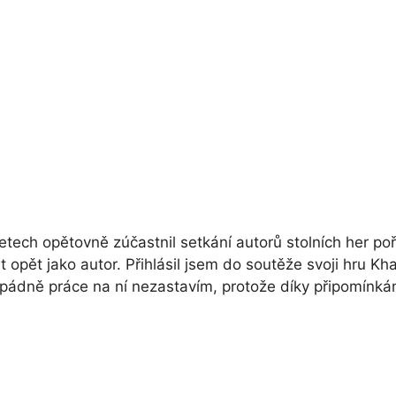
 letech opětovně zúčastnil setkání autorů stolních he
opět jako autor. Přihlásil jsem do soutěže svoji hru K
pádně práce na ní nezastavím, protože díky připomínk