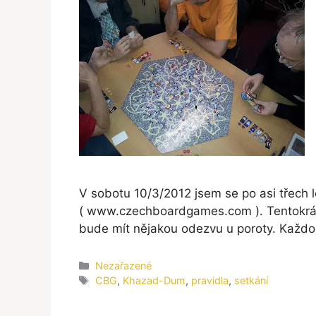
V sobotu 10/3/2012 jsem se po asi třech
( www.czechboardgames.com ). Tentokrát 
bude mít nějakou odezvu u poroty. Každo
Rubriky
Nezařazené
Štítky
CBG
,
Khazad-Dum
,
pravidla
,
setkání