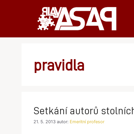
Přeskočit
na
obsah
pravidla
Setkání autorů stolníc
21. 5. 2013
autor:
Emeritní profesor