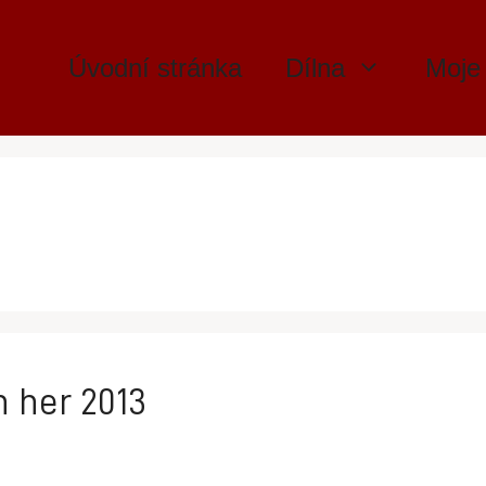
Úvodní stránka
Dílna
Moje
h her 2013