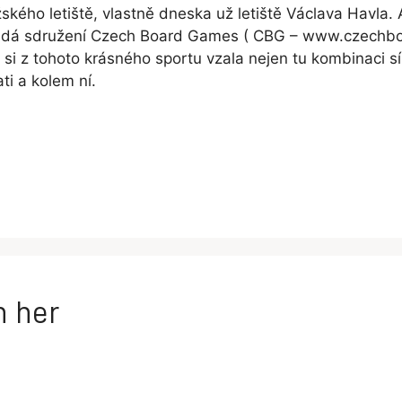
ského letiště, vlastně dneska už letiště Václava Havla. 
ořádá sdružení Czech Board Games ( CBG – www.czechboa
á si z tohoto krásného sportu vzala nejen tu kombinaci sí
ti a kolem ní.
h her