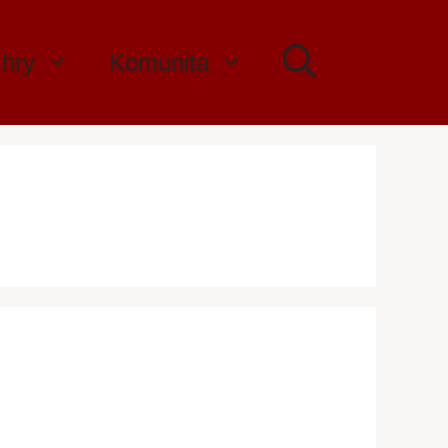
 hry
Komunita